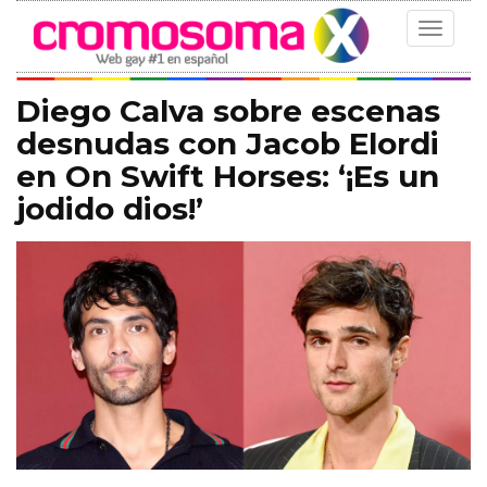
Toggle
navigat
Diego Calva sobre escenas
desnudas con Jacob Elordi
en On Swift Horses: ‘¡Es un
jodido dios!’