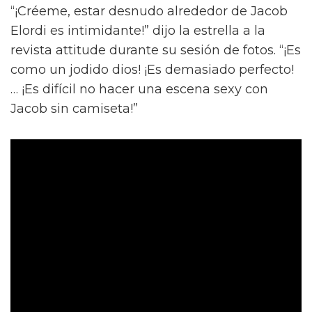
“¡Créeme, estar desnudo alrededor de Jacob
Elordi es intimidante!” dijo la estrella a la
revista attitude durante su sesión de fotos. “¡Es
como un jodido dios! ¡Es demasiado perfecto!
… ¡Es difícil no hacer una escena sexy con
Jacob sin camiseta!”