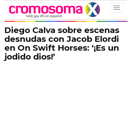
Toggle
navigat
Diego Calva sobre escenas
desnudas con Jacob Elordi
en On Swift Horses: ‘¡Es un
jodido dios!’