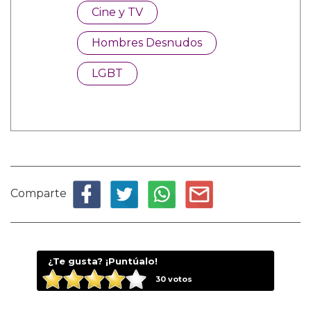
Cine y TV
Hombres Desnudos
LGBT
Comparte
¿Te gusta? ¡Puntúalo!
30
votos