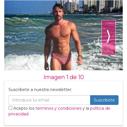
⟩
Imagen 1 de
10
Suscribete a nuestra newsletter:
Suscribete
Acepto los
terminos y condiciones
y la
política de
privacidad
.