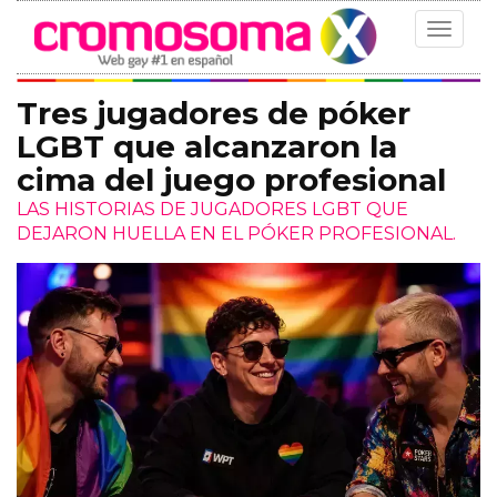
Toggle
navigat
Tres jugadores de póker
LGBT que alcanzaron la
cima del juego profesional
LAS HISTORIAS DE JUGADORES LGBT QUE
DEJARON HUELLA EN EL PÓKER PROFESIONAL.