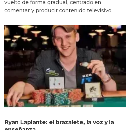
vuelto de forma gradual, centrado en
comentar y producir contenido televisivo.
Ryan Laplante: el brazalete, la voz y la
enseñanza