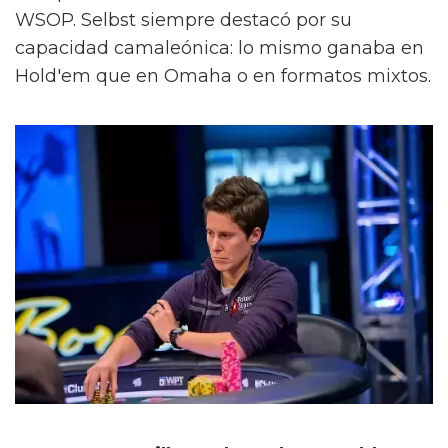
WSOP. Selbst siempre destacó por su
capacidad camaleónica: lo mismo ganaba en
Hold'em que en Omaha o en formatos mixtos.