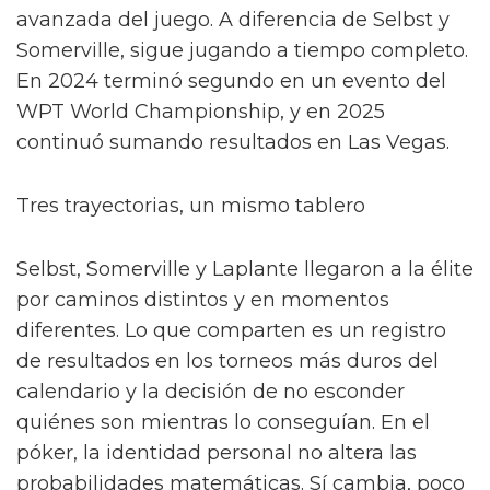
avanzada del juego. A diferencia de Selbst y
Somerville, sigue jugando a tiempo completo.
En 2024 terminó segundo en un evento del
WPT World Championship, y en 2025
continuó sumando resultados en Las Vegas.
Tres trayectorias, un mismo tablero
Selbst, Somerville y Laplante llegaron a la élite
por caminos distintos y en momentos
diferentes. Lo que comparten es un registro
de resultados en los torneos más duros del
calendario y la decisión de no esconder
quiénes son mientras lo conseguían. En el
póker, la identidad personal no altera las
probabilidades matemáticas. Sí cambia, poco