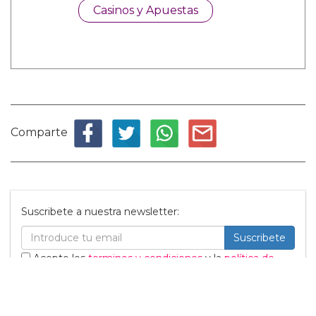
Casinos y Apuestas
Comparte
Suscribete a nuestra newsletter:
Suscribete
Acepto los
terminos y condiciones
y la
política de
privacidad
.