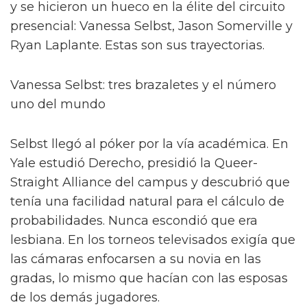
y se hicieron un hueco en la élite del circuito
presencial: Vanessa Selbst, Jason Somerville y
Ryan Laplante. Estas son sus trayectorias.
Vanessa Selbst: tres brazaletes y el número
uno del mundo
Selbst llegó al póker por la vía académica. En
Yale estudió Derecho, presidió la Queer-
Straight Alliance del campus y descubrió que
tenía una facilidad natural para el cálculo de
probabilidades. Nunca escondió que era
lesbiana. En los torneos televisados exigía que
las cámaras enfocarsen a su novia en las
gradas, lo mismo que hacían con las esposas
de los demás jugadores.