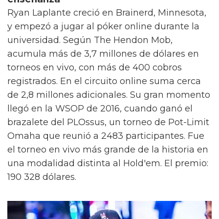
Ryan Laplante creció en Brainerd, Minnesota,
y empezó a jugar al póker online durante la
universidad. Según The Hendon Mob,
acumula más de 3,7 millones de dólares en
torneos en vivo, con más de 400 cobros
registrados. En el circuito online suma cerca
de 2,8 millones adicionales. Su gran momento
llegó en la WSOP de 2016, cuando ganó el
brazalete del PLOssus, un torneo de Pot-Limit
Omaha que reunió a 2483 participantes. Fue
el torneo en vivo más grande de la historia en
una modalidad distinta al Hold'em. El premio:
190 328 dólares.