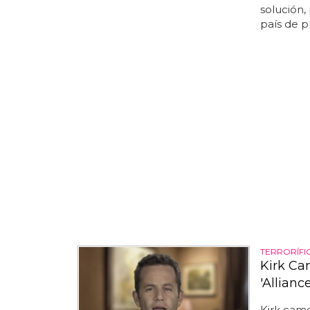
solución,
país de p
TERRORÍFI
Kirk Ca
'Allian
Kirk came