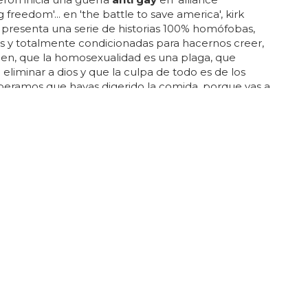
 freedom'... en 'the battle to save america', kirk
presenta una serie de historias 100% homófobas,
s y totalmente condicionadas para hacernos creer,
en, que la homosexualidad es una plaga, que
eliminar a dios y que la culpa de todo es de los
esperamos que hayas digerido la comida, porque vas a
deo lleno de mentiras y dispuesto a aleccionar a los
e no entiendan que la homofobia nunca es la
. olvídate de 'paranormal activity', si quieres pasarlo
rdad, te traemos el vídeo perfecto... lo hacen desde
de vista de la compasión, considerando esto una
e van a ganar y, por supuesto, luchando por sus
..
BE TRATAR A LOS FANS
nogue prepara el 'Anti-Tour' para sus fans
luiría este '
anti
-tour'? pues imaginad: actuaría en
y pequeños, y el setlist de la gira estaría formado por
 nunca fueron single pero deberían haberlo sido,
caras b y rarezas muy típicas de fan... además, en