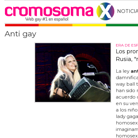
NOTICI
Anti gay
ERA DE ES
Los pro
Rusia, 
La ley
an
damnifica
way ball 
han sido 
acuerdo 
en su ver
a los niñ
lady gaga
homosexua
imaginamo
homosexua