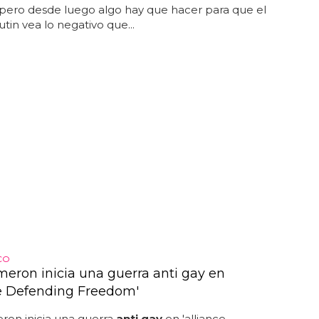
 pero desde luego algo hay que hacer para que el
utin vea lo negativo que...
CO
meron inicia una guerra anti gay en
ce Defending Freedom'
ron inicia una guerra
anti gay
en 'alliance