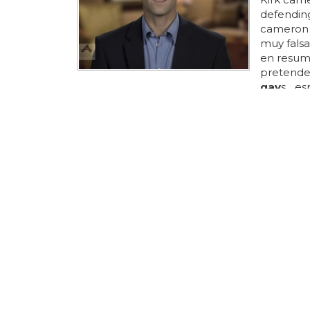
defending
cameron 
muy falsa
en resum
pretende 
gay
s... 
ver un ví
pocos qu
solución..
mal de ve
el punto 
guerra qu
libertades.
ELLA SÍ SA
Kylie Mi
¿y qué inc
sitios mu
temas que
así como 