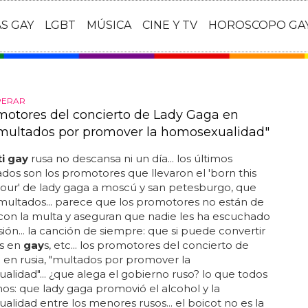
AS GAY
LGBT
MÚSICA
CINE Y TV
HOROSCOPO GA
PERAR
motores del concierto de Lady Gaga en
"multados por promover la homosexualidad"
ti gay
rusa no descansa ni un día... los últimos
dos son los promotores que llevaron el 'born this
tour' de lady gaga a moscú y san petesburgo, que
multados... parece que los promotores no están de
con la multa y aseguran que nadie les ha escuchado
sión... la canción de siempre: que si puede convertir
os en
gay
s, etc... los promotores del concierto de
 en rusia, "multados por promover la
lidad"... ¿que alega el gobierno ruso? lo que todos
s: que lady gaga promovió el alcohol y la
lidad entre los menores rusos... el boicot no es la