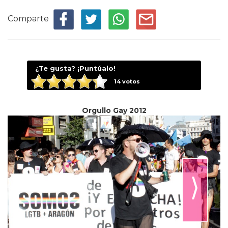
Comparte
¿Te gusta? ¡Puntúalo!
14
votos
Orgullo Gay 2012
⟩