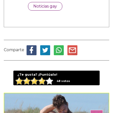
Noticias gay
Comparte
¿Te gusta? ¡Puntúalo!
48
votos