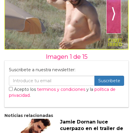
⟩
Imagen 1 de
15
Suscribete a nuestra newsletter:
Suscribete
Acepto los
terminos y condiciones
y la
política de
privacidad
.
Noticias relacionadas
Jamie Dornan luce
cuerpazo en el trailer de