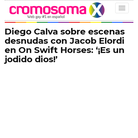
Toggle
navigat
Diego Calva sobre escenas
desnudas con Jacob Elordi
en On Swift Horses: ‘¡Es un
jodido dios!’