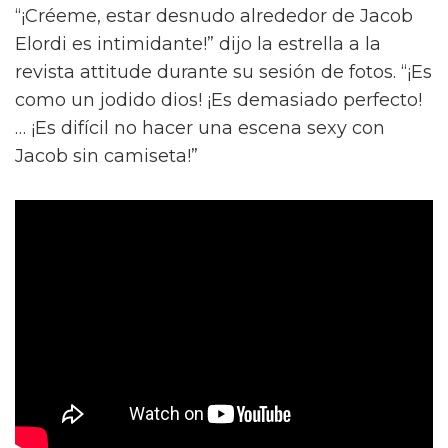
“¡Créeme, estar desnudo alrededor de Jacob
Elordi es intimidante!” dijo la estrella a la
revista attitude durante su sesión de fotos. “¡Es
como un jodido dios! ¡Es demasiado perfecto!
… ¡Es difícil no hacer una escena sexy con
Jacob sin camiseta!”