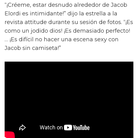
“¡Créeme, estar desnudo alrededor de Jacob
Elordi es intimidante!” dijo la estrella a la
revista attitude durante su sesión de fotos. “¡Es
como un jodido dios! ¡Es demasiado perfecto!
… ¡Es difícil no hacer una escena sexy con
Jacob sin camiseta!”