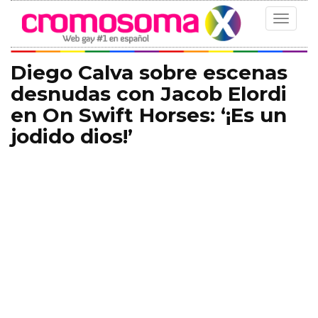
Toggle
navigat
Diego Calva sobre escenas
desnudas con Jacob Elordi
en On Swift Horses: ‘¡Es un
jodido dios!’