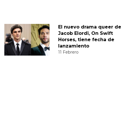
El nuevo drama queer de
Jacob Elordi, On Swift
Horses, tiene fecha de
lanzamiento
11 Febrero
Jacob Elordi, de Euphoria,
opina sobre la sexualidad
de Nate
02 Marzo
JACOB ELORDI
DIEGO
JUAN DIEGO