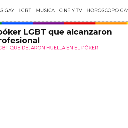
AS GAY
LGBT
MÚSICA
CINE Y TV
HOROSCOPO GA
 póker LGBT que alcanzaron
rofesional
LGBT QUE DEJARON HUELLA EN EL PÓKER