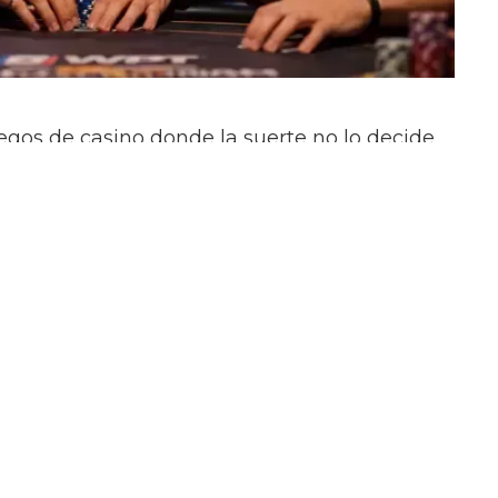
uegos de casino donde la suerte no lo decide
 la psicología y el cálculo matemático, y por
jugadores de perfil muy diverso.
as digitales, el juego se ha expandido todavía
 una mesa con crupier en directo desde
inos online de Legalbet
, un portal
lisis de operadores de juego, incluye la
 criterios a la hora de evaluar un casino