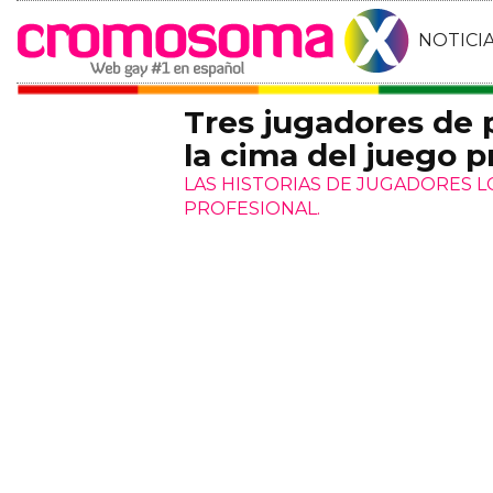
NOTICI
Tres jugadores de
la cima del juego p
LAS HISTORIAS DE JUGADORES 
PROFESIONAL.