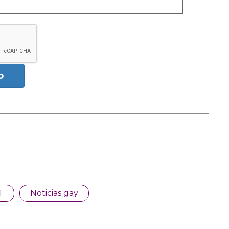
o
T
Noticias gay