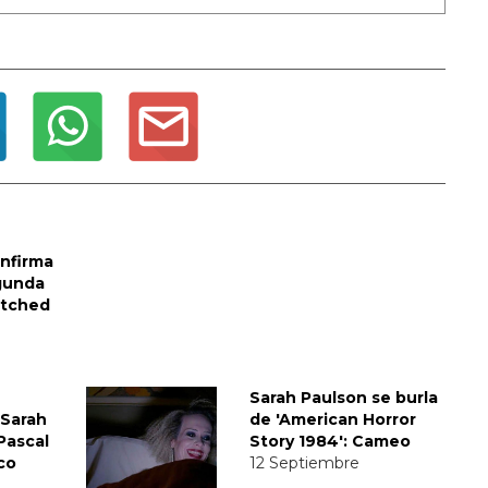
nfirma
gunda
atched
Sarah Paulson se burla
Sarah
de 'American Horror
Pascal
Story 1984': Cameo
co
12 Septiembre