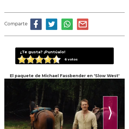
Comparte
¿Te gusta? ¡Puntúalo!
6
votos
El paquete de Michael Fassbender en 'Slow West'
⟩