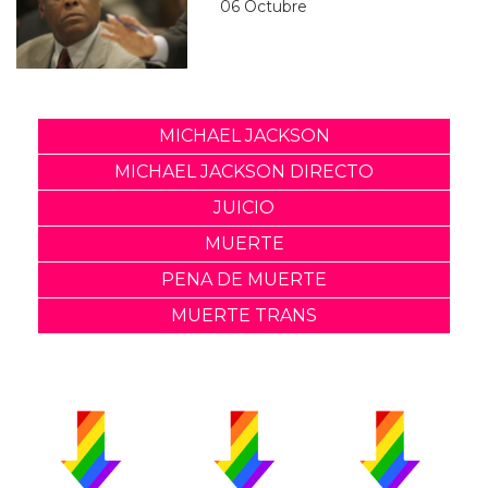
06 Octubre
MICHAEL JACKSON
MICHAEL JACKSON DIRECTO
JUICIO
MUERTE
PENA DE MUERTE
MUERTE TRANS