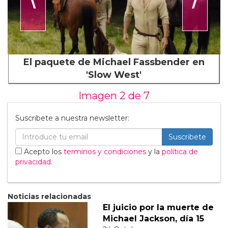
El paquete de Michael Fassbender en
'Slow West'
Imagen 2 de
7
Suscribete a nuestra newsletter:
Suscribete
Acepto los
terminos y condiciones
y la
política de
privacidad
.
Noticias relacionadas
El juicio por la muerte de
Michael Jackson, día 15