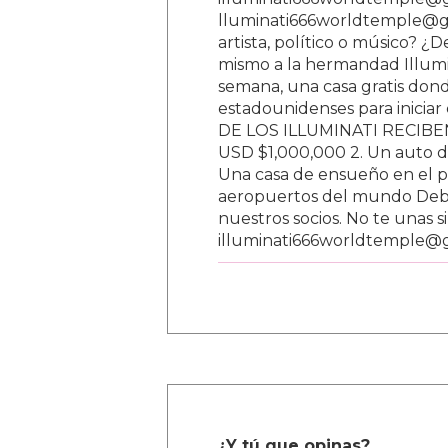
lluminati666worldtemple@gm
artista, político o músico? ¿
mismo a la hermandad Illumi
semana, una casa gratis donde
estadounidenses para inici
DE LOS ILLUMINATI RECIBEN 
USD $1,000,000 2. Un auto d
Una casa de ensueño en el paí
aeropuertos del mundo Debe
nuestros socios. No te unas s
illuminati666worldtemple@
¿Y tú que opinas?