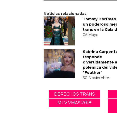
Noticias relacionadas
Tommy Dorfman 
un poderoso me
trans en la Gala 
05 Mayo
Sabrina Carpent
responde
divertidamente a
polémica del víd
"Feather"
30 Noviembre
DERECHOS TRANS
MTV VMAS 2018