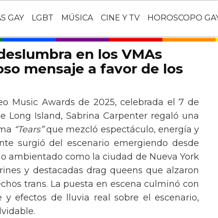
AS GAY
LGBT
MÚSICA
CINE Y TV
HOROSCOPO GA
 deslumbra en los VMAs
so mensaje a favor de los
eo Music Awards de 2025, celebrada el 7 de
e Long Island, Sabrina Carpenter regaló una
ema
“Tears”
que mezcló espectáculo, energía y
tante surgió del escenario emergiendo desde
ario ambientado como la ciudad de Nueva York
rines y destacadas drag queens que alzaron
echos trans. La puesta en escena culminó con
y efectos de lluvia real sobre el escenario,
vidable.