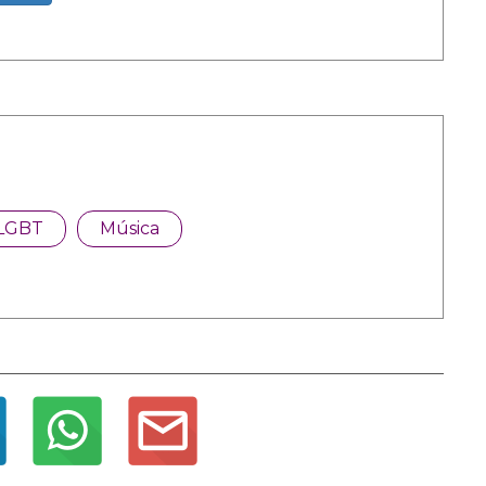
LGBT
Música