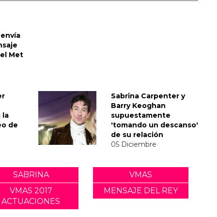
envía
nsaje
del Met
er
Sabrina Carpenter y
Barry Keoghan
 la
supuestamente
eo de
'tomando un descanso'
de su relación
05 Diciembre
SABRINA
VMAS
VMAS 2017
MENSAJE DEL REY
ACTUACIONES