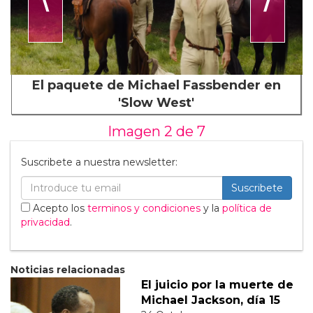
El paquete de Michael Fassbender en
'Slow West'
Imagen 2 de
7
Suscribete a nuestra newsletter:
Suscribete
Acepto los
terminos y condiciones
y la
política de
privacidad
.
Noticias relacionadas
El juicio por la muerte de
Michael Jackson, día 15