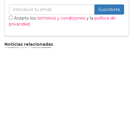
Suscribete
Acepto los
terminos y condiciones
y la
política de
privacidad
.
Noticias relacionadas
Tommy Dorfman envía un
poderoso mensaje trans
en la Gala del Met
05 Mayo
Sabrina Carpenter
responde divertidamente