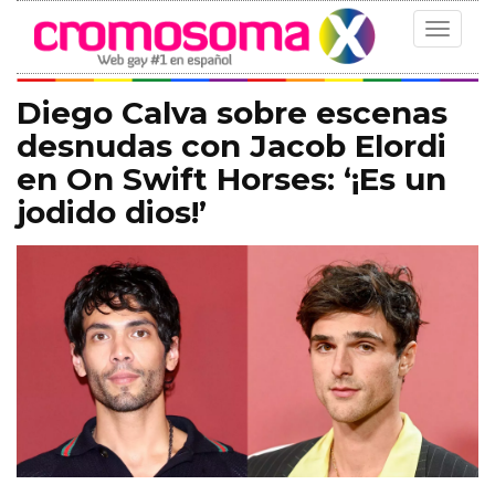
Toggle
navigat
Diego Calva sobre escenas
desnudas con Jacob Elordi
en On Swift Horses: ‘¡Es un
jodido dios!’