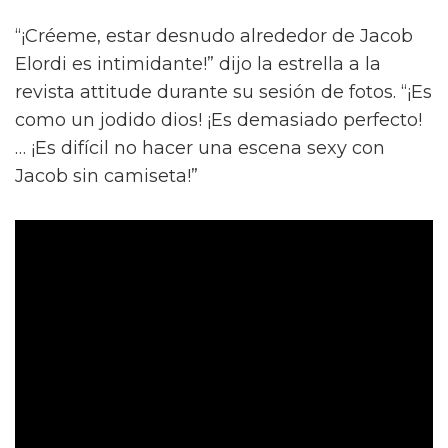
“¡Créeme, estar desnudo alrededor de Jacob
Elordi es intimidante!” dijo la estrella a la
revista attitude durante su sesión de fotos. “¡Es
como un jodido dios! ¡Es demasiado perfecto!
… ¡Es difícil no hacer una escena sexy con
Jacob sin camiseta!”