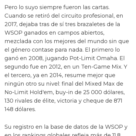
Pero lo suyo siempre fueron las cartas.
Cuando se retiró del circuito profesional, en
2017, dejaba tras de sí tres brazaletes de la
WSOP ganados en campos abiertos,
mezclada con los mejores del mundo sin que
el género contase para nada. El primero lo
ganó en 2008, jugando Pot-Limit Omaha. El
segundo fue en 2012, en un Ten-Game Mix. Y
el tercero, ya en 2014, resume mejor que
ningún otro su nivel: final del Mixed Max de
No-Limit Hold'em, buy-in de 25 000 dólares,
130 rivales de élite, victoria y cheque de 871
148 dólares.
Su registro en la base de datos de la WSOP y
en los rankings globales refleja más de 11,8