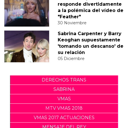
responde divertidamente
a la polémica del vídeo de
"Feather"
30 Noviembre
Sabrina Carpenter y Barry
Keoghan supuestamente
'tomando un descanso' de
su relación
05 Diciembre
DERECHOS TRANS
SABRINA
VMAS
MTV VMAS 2018
VMAS 2017 ACTUACIONES
MENSAJE DEL REY