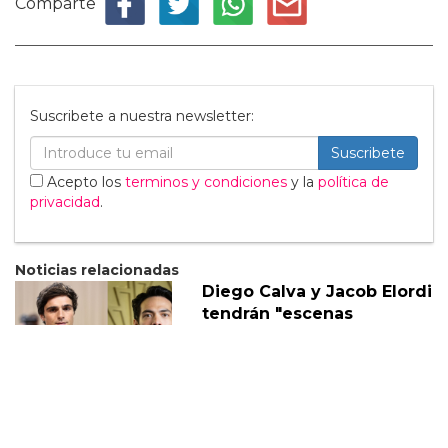
Comparte
Suscribete a nuestra newsletter:
Suscribete
Acepto los
terminos y condiciones
y la
política de
privacidad
.
Noticias relacionadas
Diego Calva y Jacob Elordi
tendrán "escenas
calientes" en su nuevo
proyecto
05 Marzo