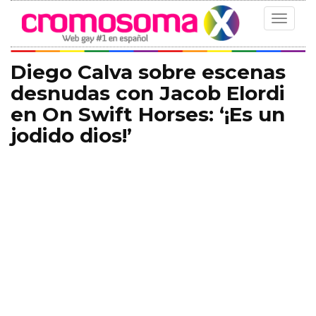
Toggle
navigat
Diego Calva sobre escenas
desnudas con Jacob Elordi
en On Swift Horses: ‘¡Es un
jodido dios!’