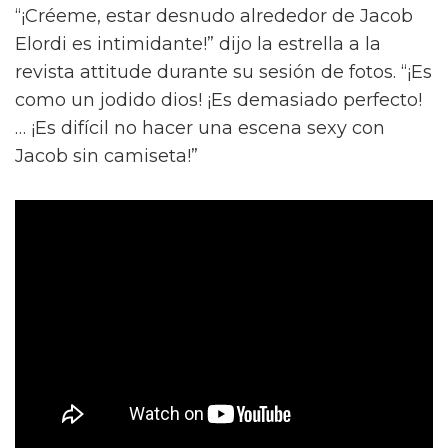
“¡Créeme, estar desnudo alrededor de Jacob
Elordi es intimidante!” dijo la estrella a la
revista attitude durante su sesión de fotos. “¡Es
como un jodido dios! ¡Es demasiado perfecto!
… ¡Es difícil no hacer una escena sexy con
Jacob sin camiseta!”