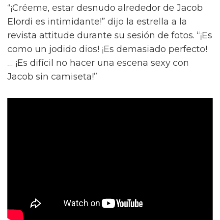
“¡Créeme, estar desnudo alrededor de Jacob
Elordi es intimidante!” dijo la estrella a la
revista attitude durante su sesión de fotos. “¡Es
como un jodido dios! ¡Es demasiado perfecto!
… ¡Es difícil no hacer una escena sexy con
Jacob sin camiseta!”