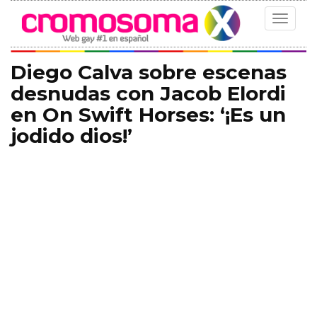
Toggle
navigat
Diego Calva sobre escenas
desnudas con Jacob Elordi
en On Swift Horses: ‘¡Es un
jodido dios!’