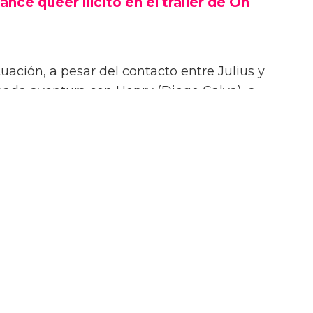
ance queer ilícito en el tráiler de On
uación, a pesar del contacto entre Julius y
onada aventura con Henry (Diego Calva), a
Las Vegas.
iler de On Swift Horses, la película incluirá
te ardientes (y desnudas) de todas las
incluyendo a Elordi y Calva.
or de Jacob Elordi es intimidante!” dijo la
urante su sesión de fotos. “¡Es como un jodido
 ¡Es difícil no hacer una escena sexy con