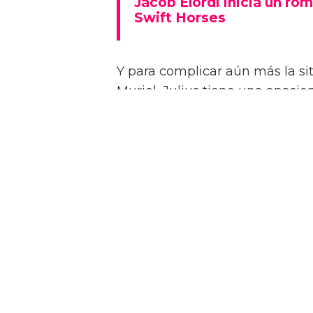
Jacob Elordi inicia un rom
Swift Horses
Y para complicar aún más la sit
Muriel, Julius tiene una apasi
quien conoce en un casino de 
Como se insinúa en el primer trá
algunas escenas de sexo bastan
combinaciones de personajes – 
“¡Créeme, estar desnudo alreded
estrella a la revista attitude d
dios! ¡Es demasiado perfecto! …
Jacob sin camiseta!”