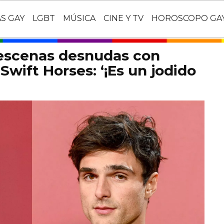
AS GAY
LGBT
MÚSICA
CINE Y TV
HOROSCOPO GA
 escenas desnudas con
Swift Horses: ‘¡Es un jodido