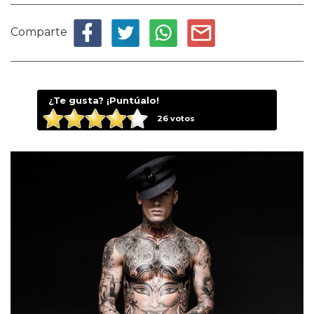
Comparte
¿Te gusta? ¡Puntúalo!
26
votos