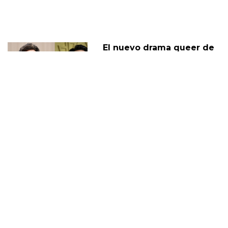
El nuevo drama queer de
Jacob Elordi, On Swift
Horses, tiene fecha de
lanzamiento
11 Febrero
Jacob Elordi, de Euphoria,
opina sobre la sexualidad
de Nate
02 Marzo
JACOB ELORDI
DIEGO
JUAN DIEGO