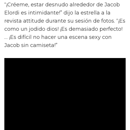
“¡Créeme, estar desnudo alrededor de Jacob
Elordi es intimidante!” dijo la estrella a la
revista attitude durante su sesión de fotos. “¡Es
como un jodido dios! ¡Es demasiado perfecto!
… ¡Es difícil no hacer una escena sexy con
Jacob sin camiseta!”