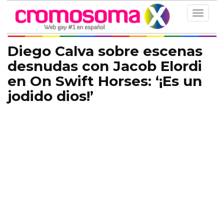
Toggle
navigat
Diego Calva sobre escenas
desnudas con Jacob Elordi
en On Swift Horses: ‘¡Es un
jodido dios!’