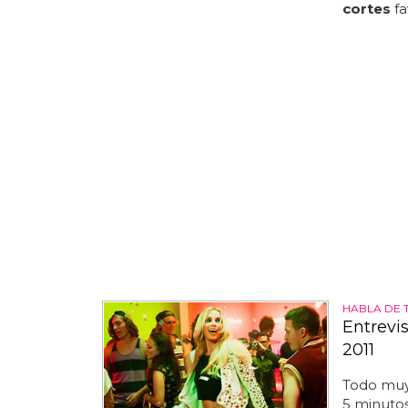
cortes
fa
HABLA DE 
Entrevi
2011
Todo muy 
5 minutos