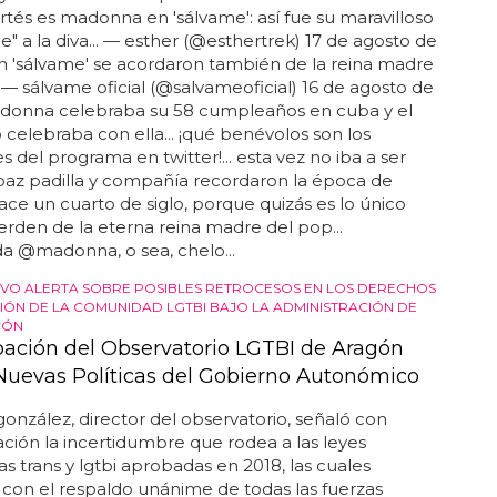
rtés es madonna en 'sálvame': así fue su maravilloso
" a la diva... — esther (@esthertrek) 17 de agosto de
 en 'sálvame' se acordaron también de la reina madre
. — sálvame oficial (@salvameoficial) 16 de agosto de
madonna celebraba su 58 cumpleaños en cuba y el
celebraba con ella... ¡qué benévolos son los
s del programa en twitter!... esta vez no iba a ser
paz padilla y compañía recordaron la época de
hace un cuarto de siglo, porque quizás es lo único
rden de la eterna reina madre del pop...
a @madonna, o sea, chelo...
IVO ALERTA SOBRE POSIBLES RETROCESOS EN LOS DERECHOS
IÓN DE LA COMUNIDAD LGTBI BAJO LA ADMINISTRACIÓN DE
CÓN
ación del Observatorio LGTBI de Aragón
 Nuevas Políticas del Gobierno Autonómico
onzález, director del observatorio, señaló con
ión la incertidumbre que rodea a las leyes
s trans y lgtbi aprobadas en 2018, las cuales
con el respaldo unánime de todas las fuerzas