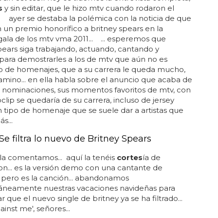
s
y sin editar, que le hizo mtv cuando rodaron el
. ayer se destaba la polémica con la noticia de que
 un premio honorífico a britney spears en la
ala de los mtv vma 2011... ... esperemos que
pears siga trabajando, actuando, cantando y
para demostrarles a los de mtv que aún no es
de homenajes, que a su carrera le queda mucho,
ino... en ella habla sobre el anuncio que acaba de
s nominaciones, sus momentos favoritos de mtv, con
clip se quedaría de su carrera, incluso de jersey
un tipo de homenaje que se suele dar a artistas que
s...
e filtra lo nuevo de Britney Spears
a comentamos... aquí la tenéis
cortes
ía de
on... es la versión demo con una cantante de
 pero es la canción... abandonamos
eamente nuestras vacaciones navideñas para
 que el nuevo single de britney ya se ha filtrado...
gainst me', señores...