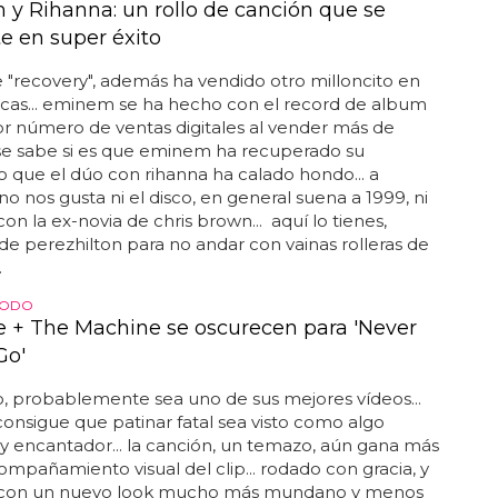
y Rihanna: un rollo de canción que se
te en super éxito
 "recovery", además ha vendido otro milloncito en
sicas... eminem se ha hecho con el record de album
r número de ventas digitales al vender más de
 se sabe si es que eminem ha recuperado su
 o que el dúo con rihanna ha calado hondo... a
no nos gusta ni el disco, en general suena a 1999, ni
con la ex-novia de chris brown... aquí lo tienes,
 de perezhilton para no andar con vainas rolleras de
.
TODO
e + The Machine se oscurecen para 'Never
Go'
, probablemente sea uno de sus mejores vídeos...
 consigue que patinar fatal sea visto como algo
y encantador... la canción, un temazo, aún gana más
ompañamiento visual del clip... rodado con gracia, y
 con un nuevo look mucho más mundano y menos