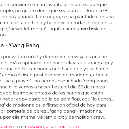
o, se convierte en un favorito al instante... aunque
imple, no quiere decir que sea cutre... florence +
ne ha agarrado tinte negro, se ha plantado con una
 una pista de hielo y ha decidido rodar el clip de su
gle, 'never let me go'... aquí lo tienes,
cortes
ía de
on...
 - 'Gang Bang'
 por william orbit y demolition crew ya es una de
ones más esperadas por hacer claras alusiones a guy
 ser una de las canciones que hace que ya se hable
 como el disco post divorcio de madonna, al igual
e 'like a prayer'... no hemos escuchado 'gang bang'
a ni lo vamos a hacer hasta el día 26 de marzo
res de los impacientes o de los haters que están
hacer copy paste de la palabra flop, aquí lo tienes...
g' de madonna es la filtración oficial de hoy para
 por
cortes
ía de perez... 'gang bang' - madonna,
 por ella misma, william orbit y demolition crew...
NA VERDE O ENTERRADO, PERO CON ESTILO.