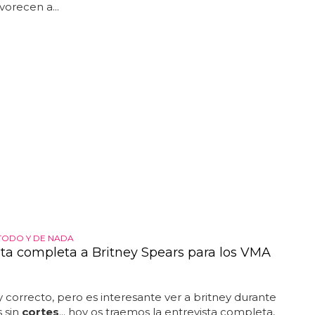
vorecen a...
TODO Y DE NADA
sta completa a Britney Spears para los VMA
correcto, pero es interesante ver a britney durante
 sin
cortes
... hoy os traemos la entrevista completa,