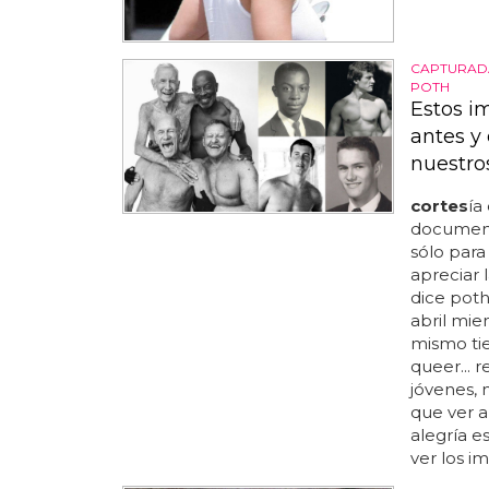
CAPTURADA
POTH
Estos i
antes y
nuestro
cortes
ía
documenta
sólo para
apreciar l
dice poth
abril mie
mismo tie
queer... 
jóvenes, 
que ver a
alegría e
ver los i