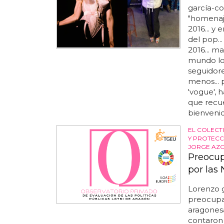
garcía-co
"homenaje
2016... y
del pop..
2016... 
mundo lo 
seguidore
menos... 
'vogue', 
que recue
bienvenid
EL COLECT
Y PROTECC
JORGE AZ
Preocup
por las
Lorenzo g
preocupac
aragonesa
contaron 