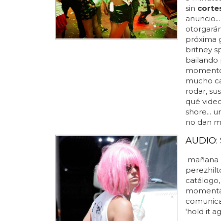
sin
corte
anuncio..
otorgarán
próxima g
britney s
bailando 
momento 
mucho cam
rodar, su
qué video
shore... 
no dan má
AUDIO: S
mañana l
perezhilt
catálogo,
momentán
comunicar
'hold it a