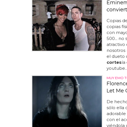
Eminem 
convier
Copias de
copias fí
con mayo
500... no
atractivo
nosotros 
el dueto 
cortes
ía
youtube..
MUY EMO 
Florenc
Let Me 
De hecho
sólo ella
adorable 
con el ac
viéndola