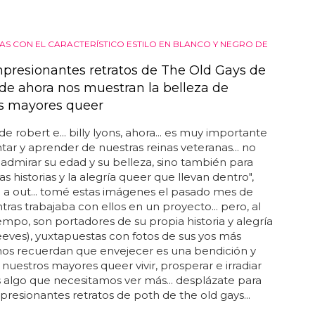
S CON EL CARACTERÍSTICO ESTILO EN BLANCO Y NEGRO DE
mpresionantes retratos de The Old Gays de
 de ahora nos muestran la belleza de
s mayores queer
 de robert e... billy lyons, ahora... es muy importante
r y aprender de nuestras reinas veteranas... no
 admirar su edad y su belleza, sino también para
as historias y la alegría queer que llevan dentro",
 a out... tomé estas imágenes el pasado mes de
ntras trabajaba con ellos en un proyecto... pero, al
mpo, son portadores de su propia historia y alegría
reeves), yuxtapuestas con fotos de sus yos más
nos recuerdan que envejecer es una bendición y
 nuestros mayores queer vivir, prosperar e irradiar
s algo que necesitamos ver más... desplázate para
mpresionantes retratos de poth de the old gays...