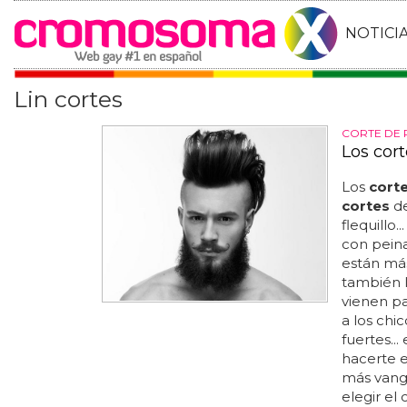
NOTICI
Lin cortes
CORTE DE 
Los cor
Los
cort
cortes
de
flequillo..
con peina
están más
también l
vienen pa
a los chic
fuertes..
hacerte e
más vangu
elegir el