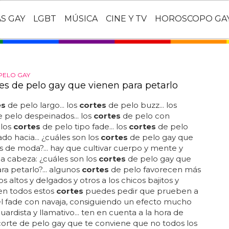
AS GAY
LGBT
MÚSICA
CINE Y TV
HOROSCOPO GA
PELO GAY
tes de pelo gay que vienen para petarlo
es
de pelo largo... los
cortes
de pelo buzz... los
 pelo despeinados... los
cortes
de pelo con
. los
cortes
de pelo tipo fade... los
cortes
de pelo
do hacia... ¿cuáles son los
cortes
de pelo gay que
 de moda?... hay que cultivar cuerpo y mente y
a cabeza: ¿cuáles son los
cortes
de pelo gay que
ra petarlo?... algunos
cortes
de pelo favorecen más
os altos y delgados y otros a los chicos bajitos y
. en todos estos
cortes
puedes pedir que prueben a
l fade con navaja, consiguiendo un efecto mucho
ardista y llamativo... ten en cuenta a la hora de
 corte de pelo gay que te conviene que no todos los