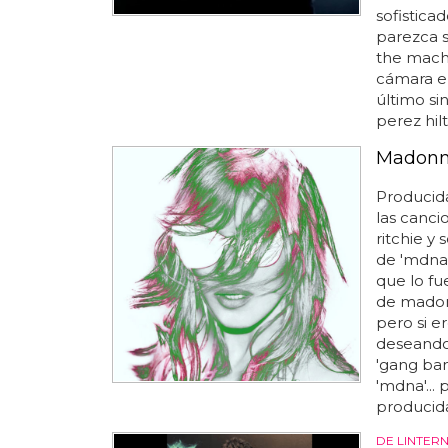
sofisticad
parezca s
the machi
cámara en
último sin
perez hilt
Madonna
Producida
las canci
ritchie y
de 'mdna'
que lo fu
de madonn
pero si e
deseando 
'gang ban
'mdna'...
producida
DE LINTER