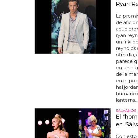
Ryan Re
La premie
de aficio
acudieron
ryan reyn
un friki 
reynolds 
otro día, 
parece qu
en un ata
de la man
en el pop
hal jorda
humano e
lanterns...
SÁLVANOS
El "hom
en 'Sál
Con esto 