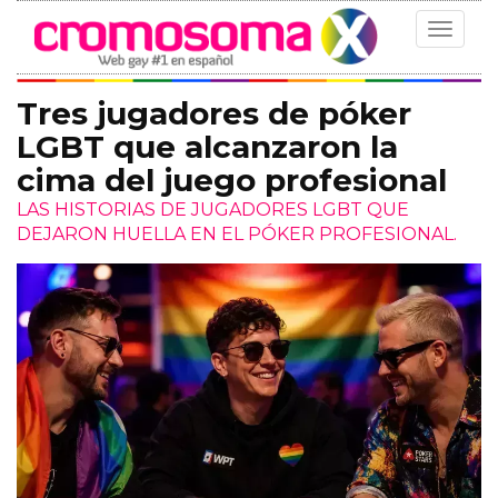
Toggle
navigat
Tres jugadores de póker
LGBT que alcanzaron la
cima del juego profesional
LAS HISTORIAS DE JUGADORES LGBT QUE
DEJARON HUELLA EN EL PÓKER PROFESIONAL.