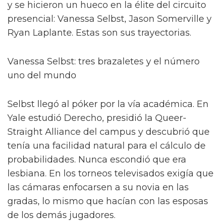
y se hicieron un hueco en la élite del circuito
presencial: Vanessa Selbst, Jason Somerville y
Ryan Laplante. Estas son sus trayectorias.
Vanessa Selbst: tres brazaletes y el número
uno del mundo
Selbst llegó al póker por la vía académica. En
Yale estudió Derecho, presidió la Queer-
Straight Alliance del campus y descubrió que
tenía una facilidad natural para el cálculo de
probabilidades. Nunca escondió que era
lesbiana. En los torneos televisados exigía que
las cámaras enfocarsen a su novia en las
gradas, lo mismo que hacían con las esposas
de los demás jugadores.