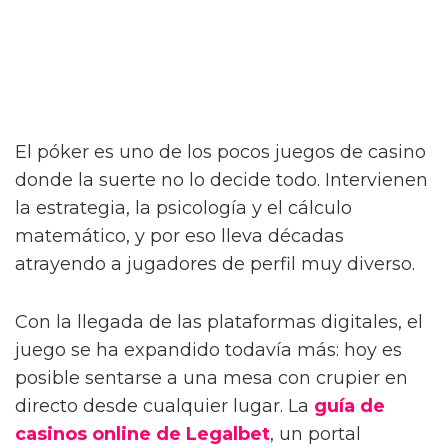
El póker es uno de los pocos juegos de casino
donde la suerte no lo decide todo. Intervienen
la estrategia, la psicología y el cálculo
matemático, y por eso lleva décadas
atrayendo a jugadores de perfil muy diverso.
Con la llegada de las plataformas digitales, el
juego se ha expandido todavía más: hoy es
posible sentarse a una mesa con crupier en
directo desde cualquier lugar. La
guía de
casinos online de Legalbet
, un portal