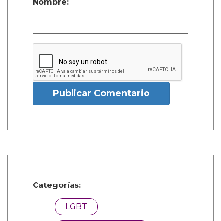
Nombre:
Publicar Comentario
Categorías:
LGBT