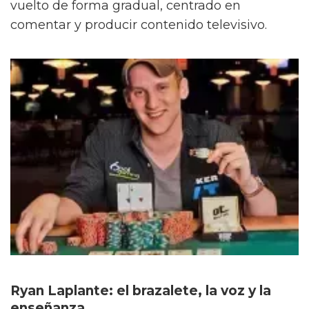
vuelto de forma gradual, centrado en
comentar y producir contenido televisivo.
Ryan Laplante: el brazalete, la voz y la
enseñanza