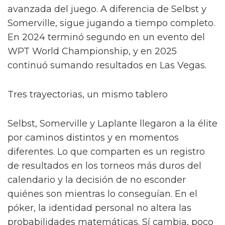
avanzada del juego. A diferencia de Selbst y
Somerville, sigue jugando a tiempo completo.
En 2024 terminó segundo en un evento del
WPT World Championship, y en 2025
continuó sumando resultados en Las Vegas.
Tres trayectorias, un mismo tablero
Selbst, Somerville y Laplante llegaron a la élite
por caminos distintos y en momentos
diferentes. Lo que comparten es un registro
de resultados en los torneos más duros del
calendario y la decisión de no esconder
quiénes son mientras lo conseguían. En el
póker, la identidad personal no altera las
probabilidades matemáticas. Sí cambia, poco