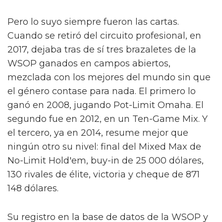
Pero lo suyo siempre fueron las cartas.
Cuando se retiró del circuito profesional, en
2017, dejaba tras de sí tres brazaletes de la
WSOP ganados en campos abiertos,
mezclada con los mejores del mundo sin que
el género contase para nada. El primero lo
ganó en 2008, jugando Pot-Limit Omaha. El
segundo fue en 2012, en un Ten-Game Mix. Y
el tercero, ya en 2014, resume mejor que
ningún otro su nivel: final del Mixed Max de
No-Limit Hold'em, buy-in de 25 000 dólares,
130 rivales de élite, victoria y cheque de 871
148 dólares.
Su registro en la base de datos de la WSOP y