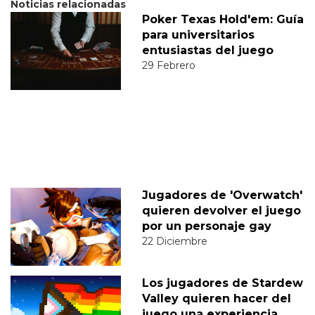
Noticias relacionadas
Poker Texas Hold'em: Guía
para universitarios
entusiastas del juego
29 Febrero
Jugadores de 'Overwatch'
quieren devolver el juego
por un personaje gay
22 Diciembre
Los jugadores de Stardew
Valley quieren hacer del
juego una experiencia