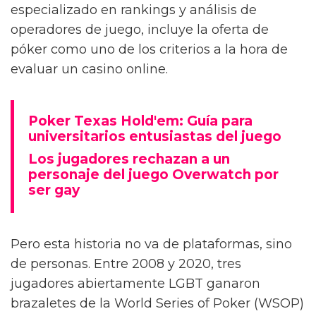
especializado en rankings y análisis de
operadores de juego, incluye la oferta de
póker como uno de los criterios a la hora de
evaluar un casino online.
Poker Texas Hold'em: Guía para
universitarios entusiastas del juego
Los jugadores rechazan a un
personaje del juego Overwatch por
ser gay
Pero esta historia no va de plataformas, sino
de personas. Entre 2008 y 2020, tres
jugadores abiertamente LGBT ganaron
brazaletes de la World Series of Poker (WSOP)