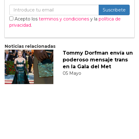
Suscribete
Acepto los
terminos y condiciones
y la
política de
privacidad
.
Noticias relacionadas
Tommy Dorfman envía un
poderoso mensaje trans
en la Gala del Met
05 Mayo
Sabrina Carpenter
responde divertidamente