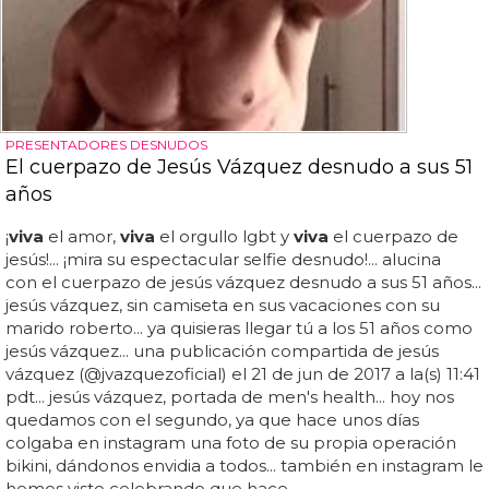
PRESENTADORES DESNUDOS
El cuerpazo de Jesús Vázquez desnudo a sus 51
años
¡
viva
el amor,
viva
el orgullo lgbt y
viva
el cuerpazo de
jesús!... ¡mira su espectacular selfie desnudo!... alucina
con el cuerpazo de jesús vázquez desnudo a sus 51 años...
jesús vázquez, sin camiseta en sus vacaciones con su
marido roberto... ya quisieras llegar tú a los 51 años como
jesús vázquez... una publicación compartida de jesús
vázquez (@jvazquezoficial) el 21 de jun de 2017 a la(s) 11:41
pdt... jesús vázquez, portada de men's health... hoy nos
quedamos con el segundo, ya que hace unos días
colgaba en instagram una foto de su propia operación
bikini, dándonos envidia a todos... también en instagram le
hemos visto celebrando que hace...