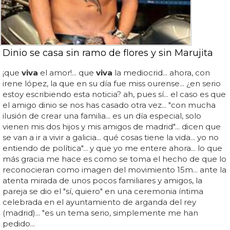
Dinio se casa sin ramo de flores y sin Marujita
¡que
viva
el amor!... que
viva
la mediocrid... ahora, con
irene lópez, la que en su día fue miss ourense... ¿en serio
estoy escribiendo esta noticia? ah, pues sí... el caso es que
el amigo dinio se nos has casado otra vez... "con mucha
ilusión de crear una familia... es un día especial, solo
vienen mis dos hijos y mis amigos de madrid"... dicen que
se van a ir a vivir a galicia... qué cosas tiene la vida... yo no
entiendo de política"... y que yo me entere ahora... lo que
más gracia me hace es como se toma el hecho de que lo
reconocieran como imagen del movimiento 15m... ante la
atenta mirada de unos pocos familiares y amigos, la
pareja se dio el "sí, quiero" en una ceremonia íntima
celebrada en el ayuntamiento de arganda del rey
(madrid)... "es un tema serio, simplemente me han
pedido...