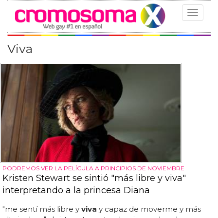
Toggle
navigat
Viva
PODREMOS VER LA PELÍCULA A PRINCIPIOS DE NOVIEMBRE
Kristen Stewart se sintió "más libre y viva"
interpretando a la princesa Diana
"me sentí más libre y
viva
y capaz de moverme y más