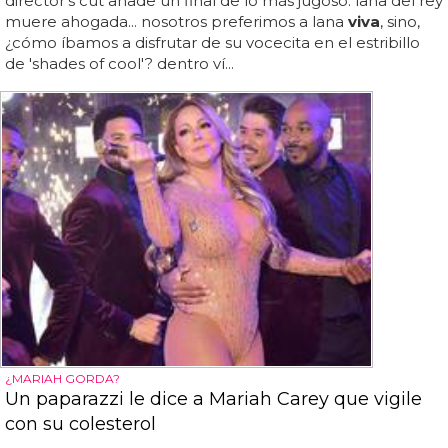
director's cut añade un final de lo más jugoso: lana del rey
muere ahogada... nosotros preferimos a lana
viva
, sino,
¿cómo íbamos a disfrutar de su vocecita en el estribillo
de 'shades of cool'? dentro ví...
¿MARIAH GORDA?
Un paparazzi le dice a Mariah Carey que vigile
con su colesterol