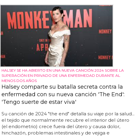
HALSEY SE HA ABIERTO EN UNA NUEVA CANCIÓN 2024 SOBRE LA
SUPERACIÓN EN PRIVADO DE UNA ENFERMEDAD DURANTE AL
MENOS DOS AÑOS
Halsey comparte su batalla secreta contra la
enfermedad con su nueva canción 'The End':
'Tengo suerte de estar viva'
Su canción de 2024 "the end" detalla su viaje por la salud...
el tejido que normalmente recubre el interior del útero
(el endometrio) crece fuera del útero y causa dolor,
hinchazón, problemas intestinales y de vejiga e