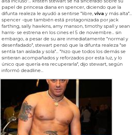
alta incluso"... kristen stewart se ha sincerado sobre su
papel de princesa diana en spencer, diciendo que la
difunta realeza le ayudó a sentirse "libre,
viva
y más alta"...
spencer -que también está protagonizada por jack
farthing, sally hawkins, amy manson, timothy spall y sean
harris- se estrena en los cines el 5 de noviembre... sin
embargo, a pesar de su aire inmediatamente "normal y
desenfadado", stewart pensó que la difunta realeza "se
sentía tan aislada y sola"... "hizo que todos los demás se
sintieran acompañados y reforzados por esta luz, y lo
único que quería era recuperarla", dijo stewart, según
informó deadline...