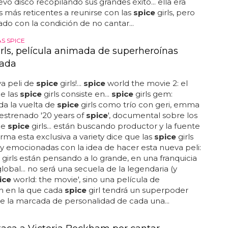
vo disco recopilando sus grandes éxito... ella era
s más reticentes a reunirse con las
spice
girls, pero
do con la condición de no cantar...
S SPICE
irls, película animada de superheroínas
mada
a peli de
spice
girls!...
spice
world the movie 2: el
e las
spice
girls consiste en...
spice
girls gem:
a la vuelta de
spice
girls como trío con geri, emma
. estrenado '20 years of
spice
', documental sobre los
de
spice
girls... están buscando productor y la fuente
rma esta exclusiva a variety dice que las
spice
girls
 emocionadas con la idea de hacer esta nueva peli:
girls están pensando a lo grande, en una franquicia
global... no será una secuela de la legendaria (y
ice
world: the movie', sino una película de
n en la que cada
spice
girl tendrá un superpoder
je la marcada de personalidad de cada una...