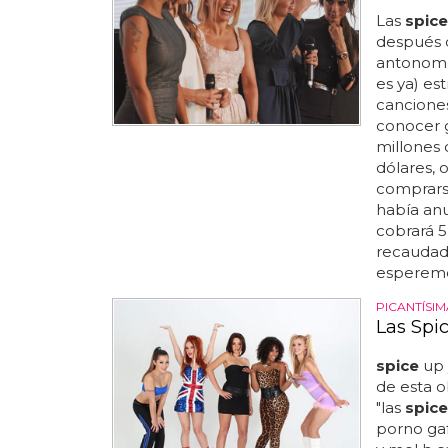
Las
spice
después d
antonomas
es ya) est
canciones
conocer 
millones 
dólares, 
comprarse
había anu
cobrará 5
recaudado
esperemo
PICANTÍSIM
Las Spi
spice
up y
de esta o
"las
spice
porno gaf