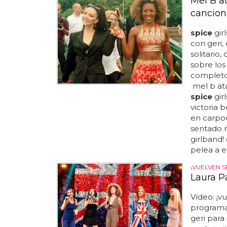
Mel B a
cancion
spice
gir
con geri,
solitario,
sobre los
completo?
mel b at
spice
gir
victoria
en carpool
sentado n
girlband!
pelea a es
¡VUELVEN S
Laura Pa
Vídeo: ¡v
programa 
geri para