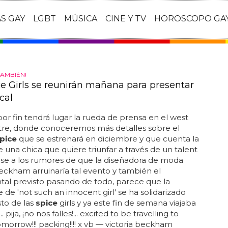
AS GAY
LGBT
MÚSICA
CINE Y TV
HOROSCOPO GA
TAMBIÉN!
ce Girls se reunirán mañana para presentar
cal
r fin tendrá lugar la rueda de prensa en el west
tre, donde conoceremos más detalles sobre el
pice
que se estrenará en diciembre y que cuenta la
de una chica que quiere triunfar a través de un talent
ese a los rumores de que la diseñadora de moda
beckham arruinaría tal evento y también el
al previsto pasando de todo, parece que la
e de 'not such an innocent girl' se ha solidarizado
sto de las
spice
girls y ya este fin de semana viajaba
. pija, ¡no nos falles!... excited to be travelling to
morrow!!! packing!!!! x vb — victoria beckham