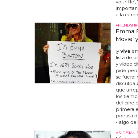
your life'
important
a la carg
FRIENDSHI
Emma Bu
Movie' y
¡y
viva
emm
lista de 
y vídeo d
pide perd
se fuera:
disculpa p
que arrep
los tiempo
del cine q
primera e
poetisa d
- algo del
ASÍ DEJAN 