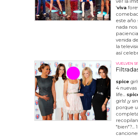
ver la im
'
viva
forev
comebac
este año 
nada nos 
paciencia
venida de
la televi
así celeb
VUELVEN S
Filtrada
spice
girl
4 nuevas
life...
spic
girls! ¡y 
porque 
completa
recopilan
"bien"?..
cancione