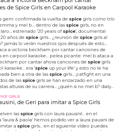
taca a Victoria Beckham por cantar
es de Spice Girls en Carpool Karaoke
ls gem: confirmada la vuelta de
spice
girls como trío
 emma y mel b... dentro de las
spice
girls, no en
 claro... estrenado '20 years of
spice
', documental
 20 años de
spice
girls... ¿reunión de
spice
girls al
 jamás lo verán nuestros ojos después de esto...
aca a victoria beckham por cantar canciones de
ls en carpool karaoke... pelea picante: mel b ataca a
 beckham por cantar ahora canciones de
spice
girls
 karaoke... era '
spice
up your life' y esto no le ha
ada bien a otra de las
spice
girls... ¡catfight en una
 dos de las
spice
girls se han enzarzado en una
tas alturas de su carrera... ¿quién si no mel b? daily...
PICE GIRLS!
usini, de Geri para imitar a Spice Girls
uelven las
spice
girls con laura pausini!... en el
'laura & paola' hemos podido ver a laura pausini de
 imitar a
spice
girls... en el siguiente vídeo puedes