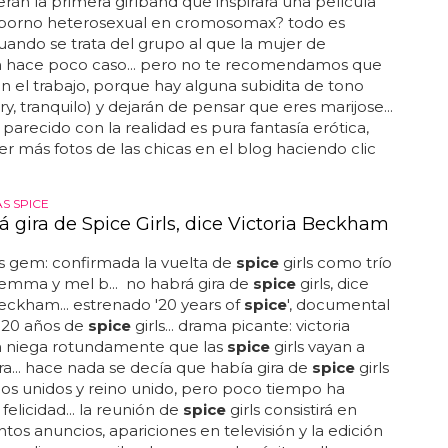
erán la primera girlband que inspirará una película
 ¿porno heterosexual en cromosomax? todo es
uando se trata del grupo al que la mujer de
hace poco caso... pero no te recomendamos que
en el trabajo, porque hay alguna subidita de tono
ry, tranquilo) y dejarán de pensar que eres marijose...
 parecido con la realidad es pura fantasía erótica,
r más fotos de las chicas en el blog haciendo clic
S SPICE
á gira de Spice Girls, dice Victoria Beckham
ls gem: confirmada la vuelta de
spice
girls como trío
 emma y mel b... no habrá gira de
spice
girls, dice
beckham... estrenado '20 years of
spice
', documental
 20 años de
spice
girls... drama picante: victoria
niega rotundamente que las
spice
girls vayan a
gira... hace nada se decía que había gira de
spice
girls
os unidos y reino unido, pero poco tiempo ha
felicidad... la reunión de
spice
girls consistirá en
tos anuncios, apariciones en televisión y la edición