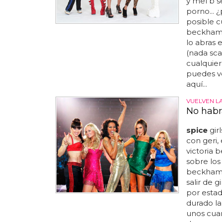
y mel b s
porno...
posible c
beckham 
lo abras 
(nada sca
cualquier
puedes ve
aquí...
VUELVEN LA
No habr
spice
gir
con geri,
victoria 
sobre los
beckham 
salir de 
por estad
durado la 
unos cuan