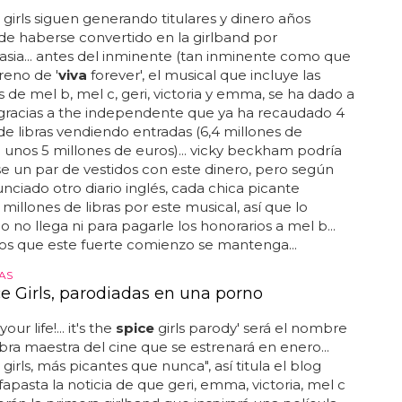
girls siguen generando titulares y dinero años
e haberse convertido en la girlband por
ia... antes del inminente (tan inminente como que
reno de '
viva
forever', el musical que incluye las
 de mel b, mel c, geri, victoria y emma, se ha dado a
gracias a the independente que ya ha recaudado 4
de libras vendiendo entradas (6,4 millones de
o unos 5 millones de euros)... vicky beckham podría
 un par de vestidos con este dinero, pero según
nciado otro diario inglés, cada chica picante
 millones de libras por este musical, así que lo
 no llega ni para pagarle los honorarios a mel b...
s que este fuerte comienzo se mantenga...
AS
ce Girls, parodiadas en una porno
our life!... it's the
spice
girls parody' será el nombre
bra maestra del cine que se estrenará en enero...
girls, más picantes que nunca", así titula el blog
apasta la noticia de que geri, emma, victoria, mel c