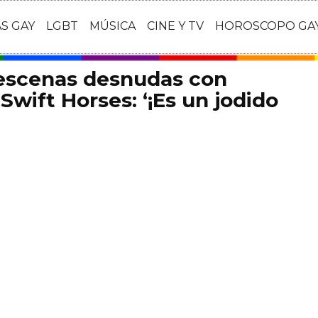
AS GAY
LGBT
MÚSICA
CINE Y TV
HOROSCOPO GA
 escenas desnudas con
Swift Horses: ‘¡Es un jodido