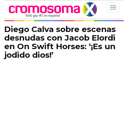
Toggle
navigat
Diego Calva sobre escenas
desnudas con Jacob Elordi
en On Swift Horses: ‘¡Es un
jodido dios!’