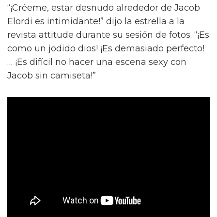
“¡Créeme, estar desnudo alrededor de Jacob
Elordi es intimidante!” dijo la estrella a la
revista attitude durante su sesión de fotos. “¡Es
como un jodido dios! ¡Es demasiado perfecto!
… ¡Es difícil no hacer una escena sexy con
Jacob sin camiseta!”