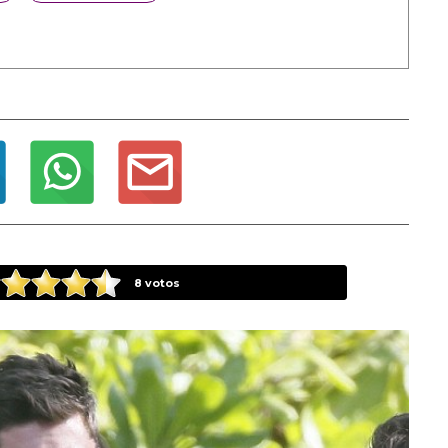
8
votos