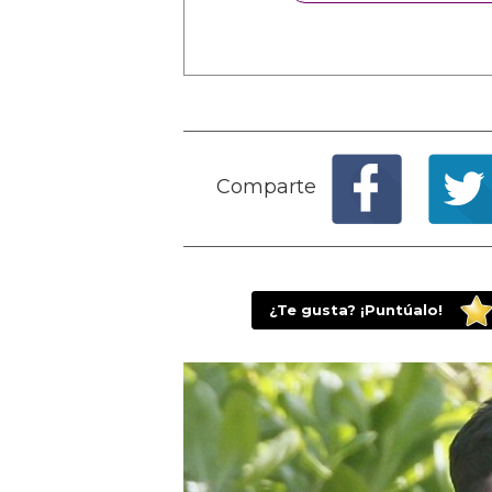
Comparte
¿Te gusta? ¡Puntúalo!