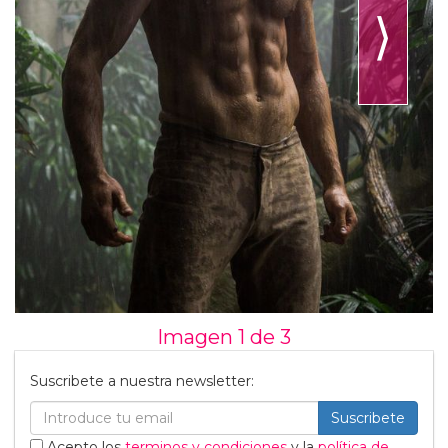
⟩
Imagen 1 de
3
Suscribete a nuestra newsletter:
Suscribete
Acepto los
terminos y condiciones
y la
política de