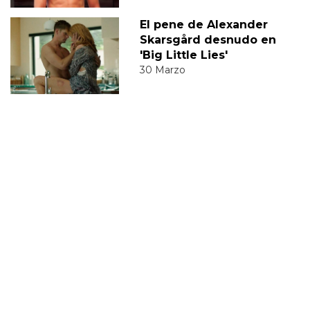
El pene de Alexander
Skarsgård desnudo en
'Big Little Lies'
30 Marzo
ALEXANDER SKARSGARD
MTV MOVIE AWARDS
2016
BILL SKARSGARD
CINE LGBT 2016
MTV MOVIE AWARD AL MEJOR BESO