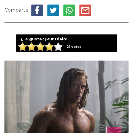
Comparte
¿Te gusta? ¡Puntúalo!
21
votos