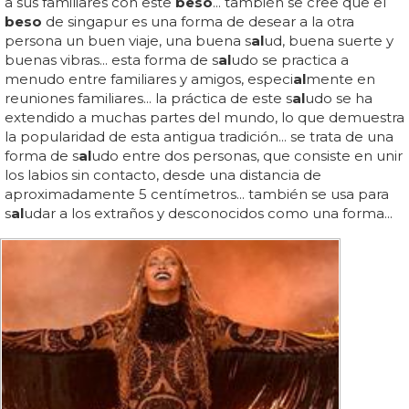
a sus familiares con este
beso
... también se cree que el
beso
de singapur es una forma de desear a la otra
persona un buen viaje, una buena s
al
ud, buena suerte y
buenas vibras... esta forma de s
al
udo se practica a
menudo entre familiares y amigos, especi
al
mente en
reuniones familiares... la práctica de este s
al
udo se ha
extendido a muchas partes del mundo, lo que demuestra
la popularidad de esta antigua tradición... se trata de una
forma de s
al
udo entre dos personas, que consiste en unir
los labios sin contacto, desde una distancia de
aproximadamente 5 centímetros... también se usa para
s
al
udar a los extraños y desconocidos como una forma...