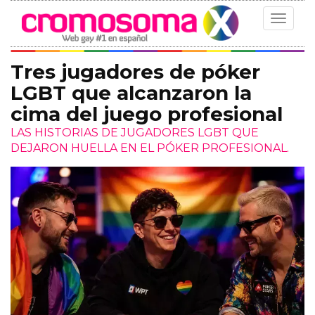
Toggle
navigat
Tres jugadores de póker
LGBT que alcanzaron la
cima del juego profesional
LAS HISTORIAS DE JUGADORES LGBT QUE
DEJARON HUELLA EN EL PÓKER PROFESIONAL.