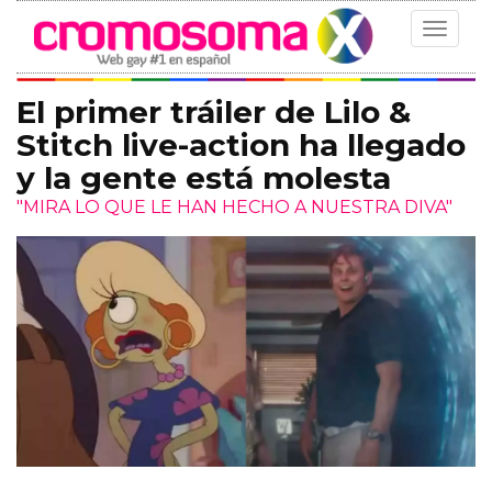
Toggle
navigat
El primer tráiler de Lilo &
Stitch live-action ha llegado
y la gente está molesta
"MIRA LO QUE LE HAN HECHO A NUESTRA DIVA"