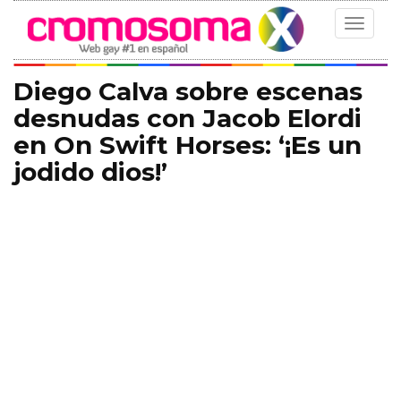
Toggle
navigat
Diego Calva sobre escenas
desnudas con Jacob Elordi
en On Swift Horses: ‘¡Es un
jodido dios!’