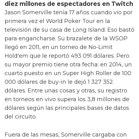
diez millones de espectadores en Twitch
Jason Somerville tenía 17 años cuando vio por
primera vez el World Poker Tour en la
televisión de su casa de Long Island. Eso bastó
para engancharse. Su brazalete de la WSOP
llegó en 2011, en un torneo de No-Limit
Hold'em que le reportó 493 091 dólares. Pero
su mayor premio tiene otra fecha: en 2014, un
cuarto puesto en un Super High Roller de 100
000 dólares de buy-in le dejó 1 327 352
dólares. Entre unas cosas y otras, su registro
en torneos en vivo supera los 3,8 millones de
dólares según las principales bases de datos
del circuito.
Fuera de las mesas, Somerville cargaba con