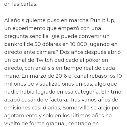
en las cartas.
Al año siguiente puso en marcha Run It Up,
un experimento que empezó con una
pregunta sencilla: ¿se puede convertir un
bankroll de 50 dólares en 10 000 jugando en
directo ante cámara? Dos años después abrió
un canal de Twitch dedicado al póker en
directo, con análisis en tiempo real de cada
mano. En marzo de 2016 el canal rebasó los 10
millones de visualizaciones únicas, algo que
nadie había logrado en esa categoría. El ritmo
acabó pasándole factura. Tras varios años de
emisiones casi diarias, Somerville se alejó por
agotamiento y solo en los últimos años ha
vuelto de forma gradual, centrado en