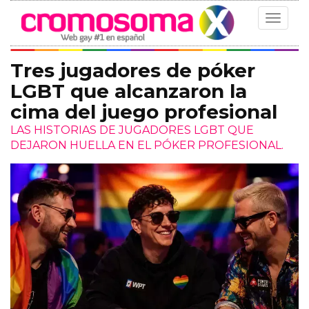
Toggle
navigat
Tres jugadores de póker
LGBT que alcanzaron la
cima del juego profesional
LAS HISTORIAS DE JUGADORES LGBT QUE
DEJARON HUELLA EN EL PÓKER PROFESIONAL.