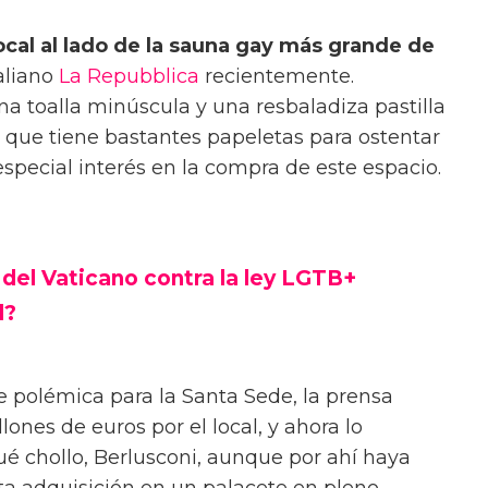
ocal al lado de la sauna gay más grande de
taliano
La Repubblica
recientemente.
 toalla minúscula y una resbaladiza pastilla
, que tiene bastantes papeletas para ostentar
especial interés en la compra de este espacio.
o del Vaticano contra la ley LGTB+
l?
e polémica para la Santa Sede, la prensa
nes de euros por el local, y ahora lo
ué chollo, Berlusconi, aunque por ahí haya
a adquisición en un palacete en pleno