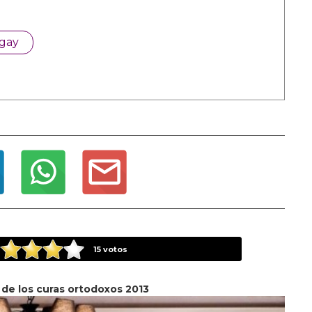
 gay
15
votos
 de los curas ortodoxos 2013