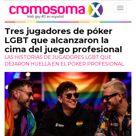
Toggle
navigat
Tres jugadores de póker
LGBT que alcanzaron la
cima del juego profesional
LAS HISTORIAS DE JUGADORES LGBT QUE
DEJARON HUELLA EN EL PÓKER PROFESIONAL.