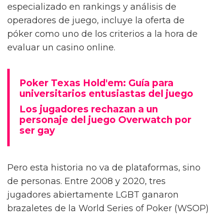
especializado en rankings y análisis de
operadores de juego, incluye la oferta de
póker como uno de los criterios a la hora de
evaluar un casino online.
Poker Texas Hold'em: Guía para
universitarios entusiastas del juego
Los jugadores rechazan a un
personaje del juego Overwatch por
ser gay
Pero esta historia no va de plataformas, sino
de personas. Entre 2008 y 2020, tres
jugadores abiertamente LGBT ganaron
brazaletes de la World Series of Poker (WSOP)