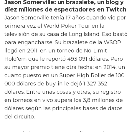
Jason Somerville: un brazalete, un blog y
diez millones de espectadores en Twitch
Jason Somerville tenía 17 años cuando vio por
primera vez el World Poker Tour en la
televisión de su casa de Long Island. Eso bastó
para engancharse. Su brazalete de la WSOP
llegó en 2011, en un torneo de No-Limit
Hold'em que le reportó 493 091 dólares. Pero
su mayor premio tiene otra fecha: en 2014, un
cuarto puesto en un Super High Roller de 100
000 dólares de buy-in le dejó 1 327 352
dólares. Entre unas cosas y otras, su registro
en torneos en vivo supera los 3,8 millones de
dólares según las principales bases de datos
del circuito.