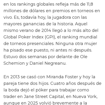
en los rankings globales refleja más de 11,8
millones de dólares en premios en torneos en
vivo. Es, todavía hoy, la jugadora con las
mayores ganancias de la historia. Aquel
mismo verano de 2014 llegó a lo más alto del
Global Poker Index (GPI), el ranking mundial
de torneos presenciales. Ninguna otra mujer
ha pisado ese puesto, ni antes ni después.
Estuvo dos semanas por delante de Ole
Schemion y Daniel Negreanu.
En 2013 se casó con Miranda Foster y hoy la
pareja tiene dos hijos. Cuatro años después de
la boda dejó el póker para trabajar como
trader en Jane Street Capital, en Nueva York,
aunque en 2025 volvió brevemente a la