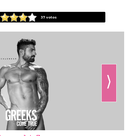
37
votos
⟩