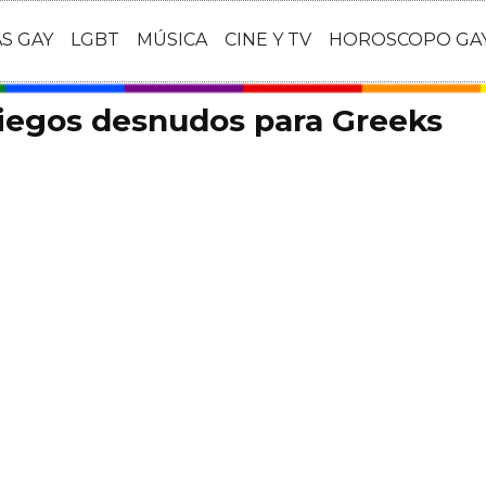
AS GAY
LGBT
MÚSICA
CINE Y TV
HOROSCOPO GA
riegos desnudos para Greeks