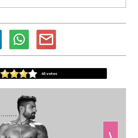
45
votos