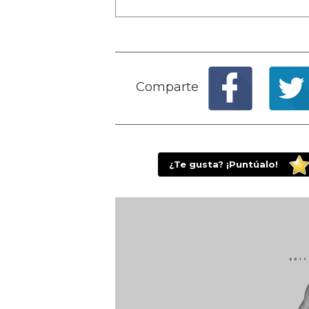
Comparte
¿Te gusta? ¡Puntúalo!