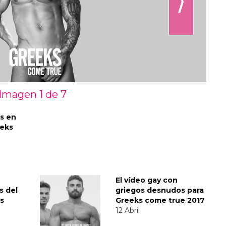
⟩
Imagen 1 de
7
s en
eeks
El vídeo gay con
s del
griegos desnudos para
s
Greeks come true 2017
12 Abril