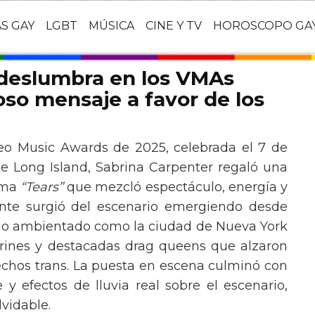
AS GAY
LGBT
MÚSICA
CINE Y TV
HOROSCOPO GA
 deslumbra en los VMAs
so mensaje a favor de los
eo Music Awards de 2025, celebrada el 7 de
e Long Island, Sabrina Carpenter regaló una
ema
“Tears”
que mezcló espectáculo, energía y
tante surgió del escenario emergiendo desde
ario ambientado como la ciudad de Nueva York
rines y destacadas drag queens que alzaron
echos trans. La puesta en escena culminó con
y efectos de lluvia real sobre el escenario,
vidable.