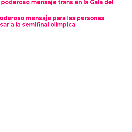
poderoso mensaje trans en la Gala del
poderoso mensaje para las personas
sar a la semifinal olímpica
mbró por su estética y puesta en escena, sino
erte gesto político en un contexto cultural
ocas, si no la primera, afirmaciones LGBTQ+
oche.
izó en el marco de una ceremonia en la que
ista, llevándose el premio a Artista del Año,
 como Rosé de BLACKPINK también hicieron
ño.