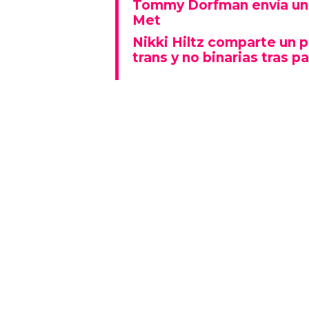
Tommy Dorfman envía un 
Met
Nikki Hiltz comparte un 
trans y no binarias tras pa
Este espectáculo no solo deslu
que también representó un fu
polarizado: fue una de las p
visiblemente explícitas de la n
Además, la actuación se real
Lady Gaga fue la gran protagon
mientras que otros artistas
historia al ganar Canción del A