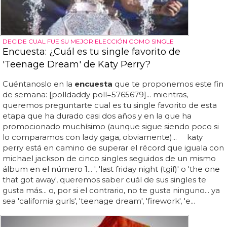
DECIDE CUAL FUE SU MEJOR ELECCIÓN COMO SINGLE
Encuesta: ¿Cuál es tu single favorito de
'Teenage Dream' de Katy Perry?
Cuéntanoslo en la
encuesta
que te proponemos este fin
de semana: [polldaddy poll=5765679]... mientras,
queremos preguntarte cual es tu single favorito de esta
etapa que ha durado casi dos años y en la que ha
promocionado muchísimo (aunque sigue siendo poco si
lo comparamos con lady gaga, obviamente)... katy
perry está en camino de superar el récord que iguala con
michael jackson de cinco singles seguidos de un mismo
álbum en el número 1... ', 'last friday night (tgif)' o 'the one
that got away', queremos saber cuál de sus singles te
gusta más... o, por si el contrario, no te gusta ninguno... ya
sea 'california gurls', 'teenage dream', 'firework', 'e...