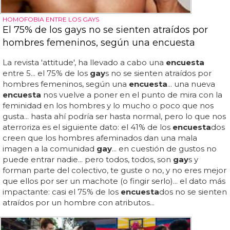
HOMOFOBIA ENTRE LOS GAYS
El 75% de los gays no se sienten atraídos por
hombres femeninos, según una encuesta
La revista 'attitude', ha llevado a cabo una
encuesta
entre 5... el 75% de los
gay
s no se sienten atraídos por
hombres femeninos, según una
encuesta
... una nueva
encuesta
nos vuelve a poner en el punto de mira con la
feminidad en los hombres y lo mucho o poco que nos
gusta... hasta ahí podría ser hasta normal, pero lo que nos
aterroriza es el siguiente dato: el 41% de los
encuesta
dos
creen que los hombres afeminados dan una mala
imagen a la comunidad
gay
... en cuestión de gustos no
puede entrar nadie... pero todos, todos, son
gay
s y
forman parte del colectivo, te guste o no, y no eres mejor
que ellos por ser un machote (o fingir serlo)... el dato más
impactante: casi el 75% de los
encuesta
dos no se sienten
atraídos por un hombre con atributos...