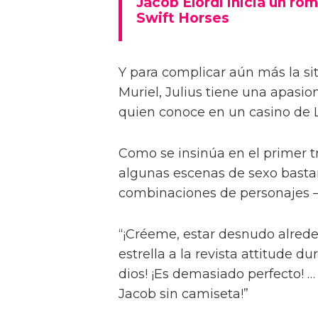
Jacob Elordi inicia un rom
Swift Horses
Y para complicar aún más la sit
Muriel, Julius tiene una apasi
quien conoce en un casino de 
Como se insinúa en el primer trá
algunas escenas de sexo bastan
combinaciones de personajes – 
“¡Créeme, estar desnudo alreded
estrella a la revista attitude d
dios! ¡Es demasiado perfecto! …
Jacob sin camiseta!”