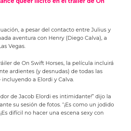
ance queer ilícito en el tráiler de On
uación, a pesar del contacto entre Julius y
onada aventura con Henry (Diego Calva), a
Las Vegas.
iler de On Swift Horses, la película incluirá
te ardientes (y desnudas) de todas las
incluyendo a Elordi y Calva.
or de Jacob Elordi es intimidante!” dijo la
urante su sesión de fotos. “¡Es como un jodido
 ¡Es difícil no hacer una escena sexy con