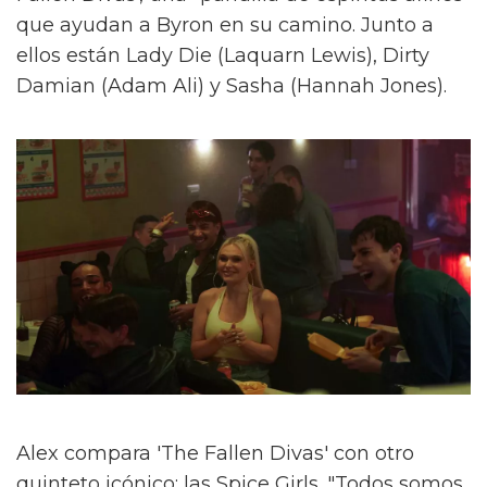
que ayudan a Byron en su camino. Junto a
ellos están Lady Die (Laquarn Lewis), Dirty
Damian (Adam Ali) y Sasha (Hannah Jones).
Alex compara 'The Fallen Divas' con otro
quinteto icónico: las Spice Girls. "Todos somos