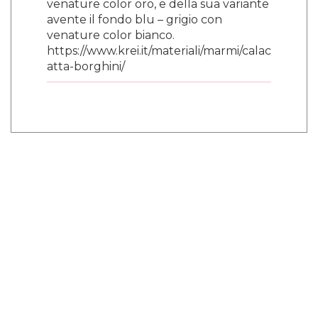
venature color oro, e della sua variante
avente il fondo blu – grigio con
venature color bianco.
https://www.krei.it/materiali/marmi/calac
atta-borghini/
¿Y tú que opinas?