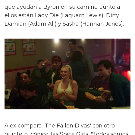
que ayudan a Byron en su camino. Junto a
ellos están Lady Die (Laquarn Lewis), Dirty
Damian (Adam Ali) y Sasha (Hannah Jones).
Alex compara 'The Fallen Divas' con otro
quinteto icónico: las Spice Girls. "Todos somos